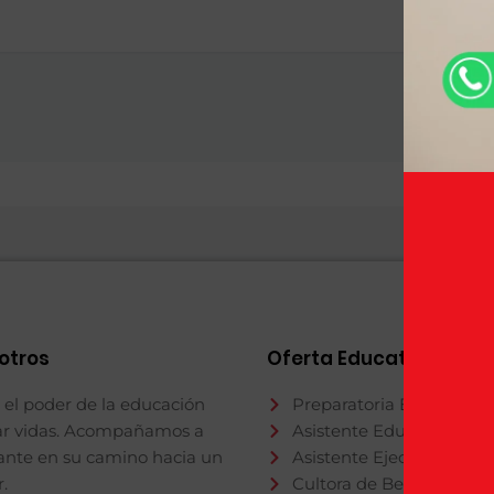
otros
Oferta Educativa
el poder de la educación
Preparatoria En Meses
ar vidas. Acompañamos a
Asistente Educativo
ante en su camino hacia un
Asistente Ejecutivo
.
Cultora de Belleza