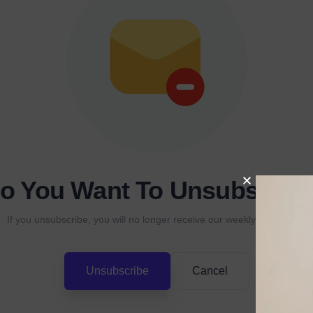
o You Want To Unsubscrib
If you unsubscribe, you will no longer receive our weekly newsletter.
Unsubscribe
Cancel