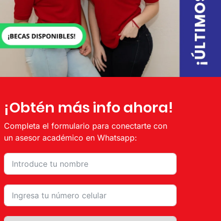
¡Obtén más info ahora!
Completa el formulario para conectarte con
un asesor académico en Whatsapp:
Mecánica Automotriz
Refrigeración y Aire
Acondicionado
Estilismo y Bienestar