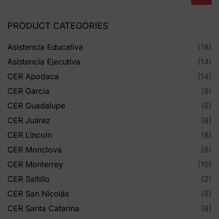
PRODUCT CATEGORIES
Asistencia Educativa
(18)
Asistencia Ejecutiva
(14)
CER Apodaca
(14)
CER García
(8)
CER Guadalupe
(6)
CER Juárez
(8)
CER Lincoln
(8)
CER Monclova
(8)
CER Monterrey
(10)
CER Saltillo
(2)
CER San Nicolás
(8)
CER Santa Catarina
(8)