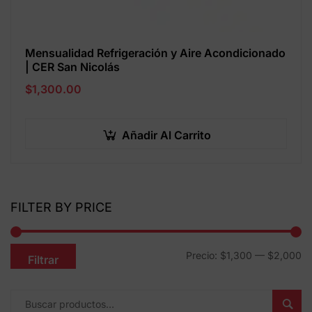
Mensualidad Refrigeración y Aire Acondicionado
| CER San Nicolás
$
1,300.00
Añadir Al Carrito
FILTER BY PRICE
Precio:
$1,300
—
$2,000
Filtrar
Busc