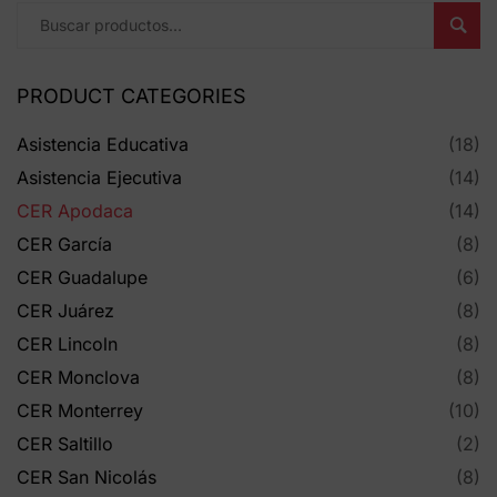
Busc
PRODUCT CATEGORIES
Asistencia Educativa
(18)
Asistencia Ejecutiva
(14)
CER Apodaca
(14)
CER García
(8)
CER Guadalupe
(6)
CER Juárez
(8)
CER Lincoln
(8)
CER Monclova
(8)
CER Monterrey
(10)
CER Saltillo
(2)
CER San Nicolás
(8)