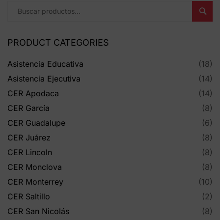
Busc
PRODUCT CATEGORIES
Asistencia Educativa
(18)
Asistencia Ejecutiva
(14)
CER Apodaca
(14)
CER García
(8)
CER Guadalupe
(6)
CER Juárez
(8)
CER Lincoln
(8)
CER Monclova
(8)
CER Monterrey
(10)
CER Saltillo
(2)
CER San Nicolás
(8)