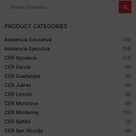
Busc
PRODUCT CATEGORIES
Asistencia Educativa
(18)
Asistencia Ejecutiva
(14)
CER Apodaca
(14)
CER García
(8)
CER Guadalupe
(6)
CER Juárez
(8)
CER Lincoln
(8)
CER Monclova
(8)
CER Monterrey
(10)
CER Saltillo
(2)
CER San Nicolás
(8)